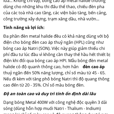
lửa... Không chỉ vậy, bóng cao áp metal halide thường
dùng cho những khu thi đấu thể thao, chiếu đèn pha
của các toà nhà cao tầng, các viện bảo tàng, bến cảng,
công trường xây dựng, trạm xăng dầu, nhà vườn...
Tính năng và lợi ích:
Đa phần đèn metal halide đều có khả năng dùng với bộ
điện cho bóng đèn cao áp thuỷ ngân (HPL) cũng như
bóng cao áp Natri (SON). Việc này giúp giảm thiểu chi
phí đầu tư lúc đầu vì không cần thay thế hầu hết thiết bị
điện khi đổi qua bóng cao áp HPI. Mẫu bóng đèn metal
halide có độ quanh thông cao, hơn hẳn
đèn cao áp
thuỷ ngân đến 50% năng lượng, chỉ số màu từ 45 - 65.
Nếu đi kèm với tăng phô bóng Natri thì độ quang thông
cao đến từ 20 - 35%. Chỉ số màu bóng đèn.
Độ an toàn cao và duy trì tính ổn định dài lâu
Dạng bóng Metal 400W với công nghệ độc quyền 3 dải
sóng (dùng hỗn hợp muối Natri - Thalium - Indium)