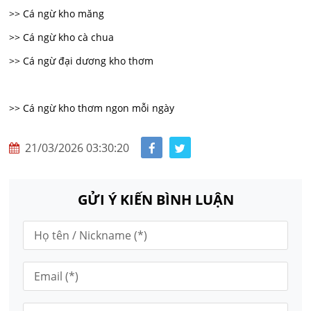
>> Cá ngừ kho măng
>> Cá ngừ kho cà chua
>> Cá ngừ đại dương kho thơm
>> Cá ngừ kho thơm ngon mỗi ngày
21/03/2026 03:30:20
GỬI Ý KIẾN BÌNH LUẬN