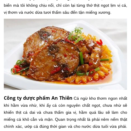
biển mà tôi không chịu nổi, chỉ còn lại từng thớ thịt ngọt lịm vị cá,
vị thơm và nước dừa tươi thấm sâu đến tận miếng xương.
Công ty dược phẩm An Thiên
Cá ngừ kho thơm ngon nhất
khi hầm vừa nhừ, khi ấy cá còn nguyên chất ngọt, chưa nhừ sẽ
khiến thịt cá dai và chưa thấm gia vị, hầm quá lâu sẽ làm cho
miếng cá khô cằn và mặn. Quan trọng nhất là phải nêm nếm thật
chính xác, ướp cá đúng thời gian và cho nước dừa tuôi vừa phải.