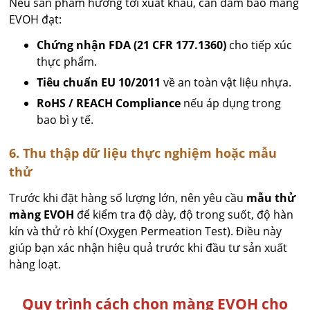
Nếu sản phẩm hướng tới xuất khẩu, cần đảm bảo màng
EVOH đạt:
Chứng nhận FDA (21 CFR 177.1360)
cho tiếp xúc
thực phẩm.
Tiêu chuẩn EU 10/2011
về an toàn vật liệu nhựa.
RoHS / REACH Compliance
nếu áp dụng trong
bao bì y tế.
6. Thu thập dữ liệu thực nghiệm hoặc mẫu
thử
Trước khi đặt hàng số lượng lớn, nên yêu cầu
mẫu thử
màng EVOH
để kiểm tra độ dày, độ trong suốt, độ hàn
kín và thử rò khí (Oxygen Permeation Test). Điều này
giúp bạn xác nhận hiệu quả trước khi đầu tư sản xuất
hàng loạt.
Quy trình cách chọn màng EVOH cho