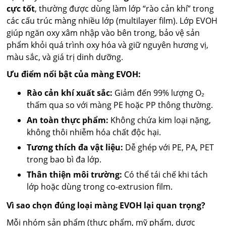
cực tốt
, thường được dùng làm lớp “rào cản khí” trong
các cấu trúc màng nhiều lớp (multilayer film). Lớp EVOH
giúp ngăn oxy xâm nhập vào bên trong, bảo vệ sản
phẩm khỏi quá trình oxy hóa và giữ nguyên hương vị,
màu sắc, và giá trị dinh dưỡng.
Ưu điểm nổi bật của màng EVOH:
Rào cản khí xuất sắc:
Giảm đến 99% lượng O₂
thấm qua so với màng PE hoặc PP thông thường.
An toàn thực phẩm:
Không chứa kim loại nặng,
không thôi nhiễm hóa chất độc hại.
Tương thích đa vật liệu:
Dễ ghép với PE, PA, PET
trong bao bì đa lớp.
Thân thiện môi trường:
Có thể tái chế khi tách
lớp hoặc dùng trong co-extrusion film.
Vì sao chọn đúng loại màng EVOH lại quan trọng?
Mỗi nhóm sản phẩm (thực phẩm, mỹ phẩm, dược