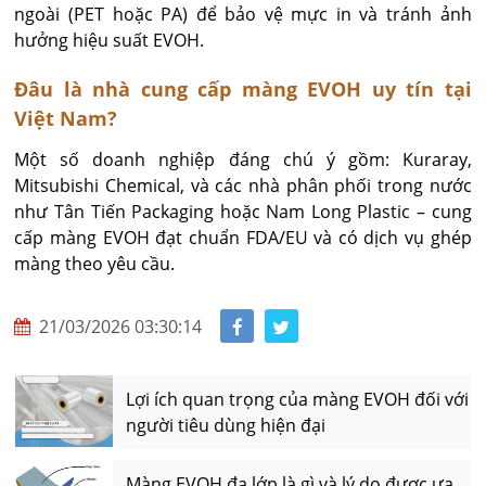
ngoài (PET hoặc PA) để bảo vệ mực in và tránh ảnh 
hưởng hiệu suất EVOH.
Đâu là nhà cung cấp màng EVOH uy tín tại
Việt Nam?
Một số doanh nghiệp đáng chú ý gồm: Kuraray, 
Mitsubishi Chemical, và các nhà phân phối trong nước 
như Tân Tiến Packaging hoặc Nam Long Plastic – cung 
cấp màng EVOH đạt chuẩn FDA/EU và có dịch vụ ghép 
màng theo yêu cầu.
21/03/2026 03:30:14
Lợi ích quan trọng của màng EVOH đối với
người tiêu dùng hiện đại
Màng EVOH đa lớp là gì và lý do được ưa