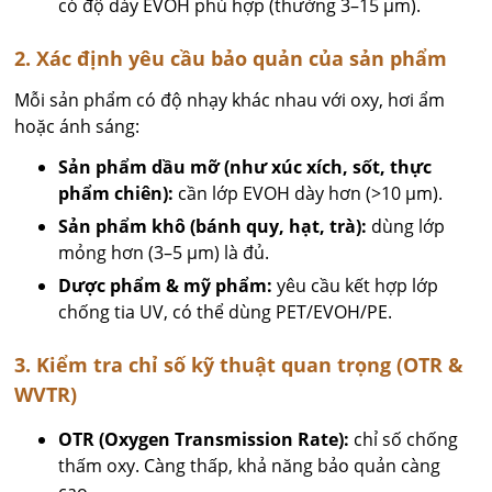
có độ dày EVOH phù hợp (thường 3–15 µm).
2. Xác định yêu cầu bảo quản của sản phẩm
Mỗi sản phẩm có độ nhạy khác nhau với oxy, hơi ẩm
hoặc ánh sáng:
Sản phẩm dầu mỡ (như xúc xích, sốt, thực
phẩm chiên):
cần lớp EVOH dày hơn (>10 µm).
Sản phẩm khô (bánh quy, hạt, trà):
dùng lớp
mỏng hơn (3–5 µm) là đủ.
Dược phẩm & mỹ phẩm:
yêu cầu kết hợp lớp
chống tia UV, có thể dùng PET/EVOH/PE.
3. Kiểm tra chỉ số kỹ thuật quan trọng (OTR &
WVTR)
OTR (Oxygen Transmission Rate):
chỉ số chống
thấm oxy. Càng thấp, khả năng bảo quản càng