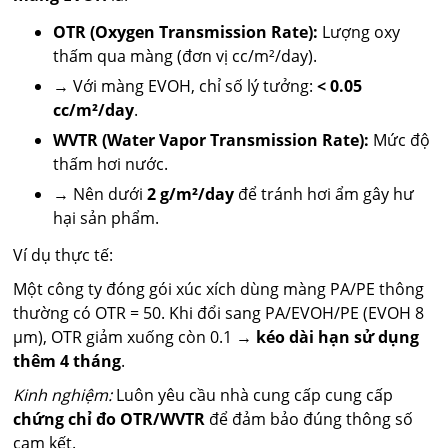
OTR (Oxygen Transmission Rate):
Lượng oxy
thấm qua màng (đơn vị cc/m²/day).
→ Với màng EVOH, chỉ số lý tưởng:
< 0.05
cc/m²/day
.
WVTR (Water Vapor Transmission Rate):
Mức độ
thấm hơi nước.
→ Nên dưới
2 g/m²/day
để tránh hơi ẩm gây hư
hại sản phẩm.
Ví dụ thực tế:
Một công ty đóng gói xúc xích dùng màng PA/PE thông
thường có OTR = 50. Khi đổi sang PA/EVOH/PE (EVOH 8
µm), OTR giảm xuống còn 0.1 →
kéo dài hạn sử dụng
thêm 4 tháng
.
Kinh nghiệm:
Luôn yêu cầu nhà cung cấp cung cấp
chứng chỉ đo OTR/WVTR
để đảm bảo đúng thông số
cam kết.