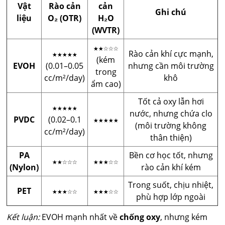
Vật
Rào cản
cản
Ghi chú
liệu
O₂ (OTR)
H₂O
(WVTR)
★★☆☆☆
★★★★★
Rào cản khí cực mạnh,
(kém
EVOH
(0.01–0.05
nhưng cần môi trường
trong
cc/m²/day)
khô
ẩm cao)
Tốt cả oxy lẫn hơi
★★★★★
nước, nhưng chứa clo
PVDC
(0.02–0.1
★★★★★
(môi trường không
cc/m²/day)
thân thiện)
PA
Bền cơ học tốt, nhưng
★★☆☆☆
★★★☆☆
(Nylon)
rào cản khí kém
Trong suốt, chịu nhiệt,
PET
★★★☆☆
★★★☆☆
phù hợp lớp ngoài
Kết luận:
EVOH mạnh nhất về
chống oxy
, nhưng kém