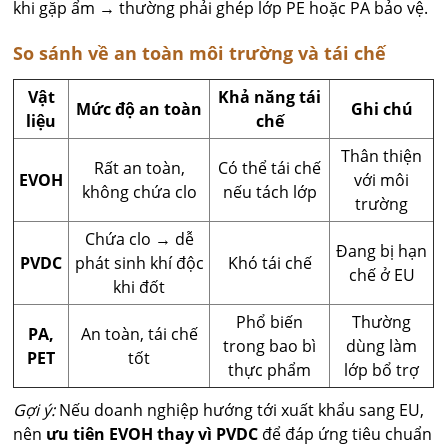
khi gặp ẩm → thường phải ghép lớp PE hoặc PA bảo vệ.
So sánh về an toàn môi trường và tái chế
Vật
Khả năng tái
Mức độ an toàn
Ghi chú
liệu
chế
Thân thiện
Rất an toàn,
Có thể tái chế
EVOH
với môi
không chứa clo
nếu tách lớp
trường
Chứa clo → dễ
Đang bị hạn
PVDC
phát sinh khí độc
Khó tái chế
chế ở EU
khi đốt
Phổ biến
Thường
PA,
An toàn, tái chế
trong bao bì
dùng làm
PET
tốt
thực phẩm
lớp bổ trợ
Gợi ý:
Nếu doanh nghiệp hướng tới xuất khẩu sang EU,
nên
ưu tiên EVOH thay vì PVDC
để đáp ứng tiêu chuẩn