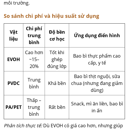
môi trường.
So sánh chi phí và hiệu suất sử dụng
Chi phí
Vật
Độ bền
trung
Ứng dụng điển hình
liệu
cơ học
bình
Cao hơn
Tốt khi
Bao bì thực phẩm cao
EVOH
~15–
ghép
cấp, y tế
20%
đúng lớp
Bao bì thịt nguội, sữa
Trung
PVDC
Khá bền
chua (nhưng đang giảm
bình
dùng)
Thấp –
Snack, mì ăn liền, bao bì
PA/PET
trung
Rất bền
in ấn
bình
Phân tích thực tế:
Dù EVOH có giá cao hơn, nhưng giúp