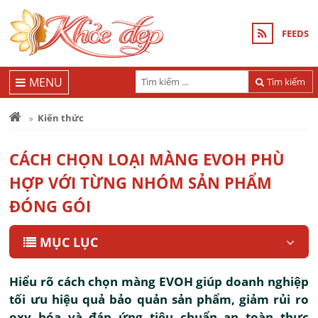
FEEDS
MENU
Tìm kiếm
Kiến thức
CÁCH CHỌN LOẠI MÀNG EVOH PHÙ
HỢP VỚI TỪNG NHÓM SẢN PHẨM
ĐÓNG GÓI
MỤC LỤC
Hiểu rõ cách chọn màng EVOH giúp doanh nghiệp
tối ưu hiệu quả bảo quản sản phẩm, giảm rủi ro
oxy hóa và đáp ứng tiêu chuẩn an toàn thực