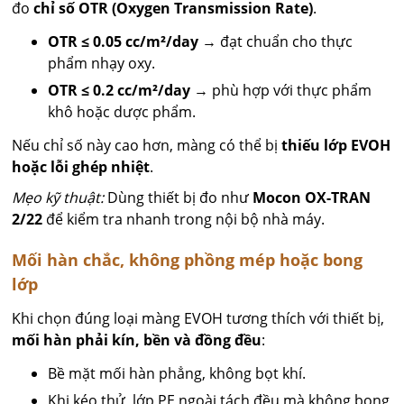
đo
chỉ số OTR (Oxygen Transmission Rate)
.
OTR ≤ 0.05 cc/m²/day
→ đạt chuẩn cho thực
phẩm nhạy oxy.
OTR ≤ 0.2 cc/m²/day
→ phù hợp với thực phẩm
khô hoặc dược phẩm.
Nếu chỉ số này cao hơn, màng có thể bị
thiếu lớp EVOH
hoặc lỗi ghép nhiệt
.
Mẹo kỹ thuật:
Dùng thiết bị đo như
Mocon OX-TRAN
2/22
để kiểm tra nhanh trong nội bộ nhà máy.
Mối hàn chắc, không phồng mép hoặc bong
lớp
Khi chọn đúng loại màng EVOH tương thích với thiết bị,
mối hàn phải kín, bền và đồng đều
:
Bề mặt mối hàn phẳng, không bọt khí.
Khi kéo thử, lớp PE ngoài tách đều mà không bong