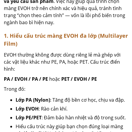
và yêu cầu sản phẩm
. Việc này giúp quá trình chọn
màng EVOH trở nên chính xác và hiệu quả, tránh tình
trạng “chọn theo cảm tính” — vốn là lỗi phổ biến trong
ngành bao bì hiện nay.
1. Hiểu cấu trúc màng EVOH đa lớp (Multilayer
Film)
EVOH thường không được dùng riêng lẻ mà ghép với
các vật liệu khác như PE, PA, hoặc PET. Cấu trúc điển
hình:
PA / EVOH / PA / PE
hoặc
PET / EVOH / PE
Trong đó:
Lớp PA (Nylon)
: Tăng độ bền cơ học, chịu va đập.
Lớp EVOH
: Rào cản khí.
Lớp PE/PET
: Đảm bảo hàn nhiệt và độ trong suốt.
Hiểu cấu trúc này giúp bạn chọn đúng loại màng