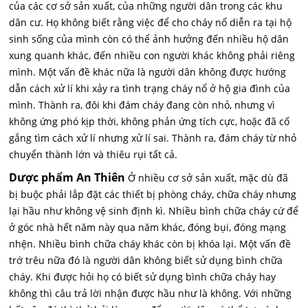
của các cơ sở sản xuất, của những người dân trong các khu
dân cư. Họ không biết rằng việc để cho cháy nổ diễn ra tại hộ
sinh sống của mình còn có thể ảnh hưởng đến nhiều hộ dân
xung quanh khác, đến nhiều con người khác không phải riêng
mình. Một vấn đề khác nữa là người dân không được hướng
dẫn cách xử lí khi xảy ra tình trạng cháy nổ ở hộ gia đình của
mình. Thành ra, đôi khi đám cháy đang còn nhỏ, nhưng vì
không ứng phó kịp thời, không phản ứng tích cực, hoặc đã cố
gắng tìm cách xử lí nhưng xử lí sai. Thành ra, đám cháy từ nhỏ
chuyển thành lớn và thiêu rụi tất cả.
Dược phẩm An Thiên
Ở nhiều cơ sở sản xuất, mặc dù đã
bị buộc phải lắp đặt các thiết bị phòng cháy, chữa cháy nhưng
lại hầu như không vệ sinh định kì. Nhiều bình chữa cháy cứ để
ở góc nhà hết năm này qua năm khác, đóng bụi, đóng mạng
nhện. Nhiều bình chữa cháy khác còn bị khóa lại. Một vấn đề
trớ trêu nữa đó là người dân không biết sử dụng bình chữa
cháy. Khi được hỏi họ có biết sử dụng bình chữa cháy hay
không thì câu trả lời nhận được hầu như là không. Với những