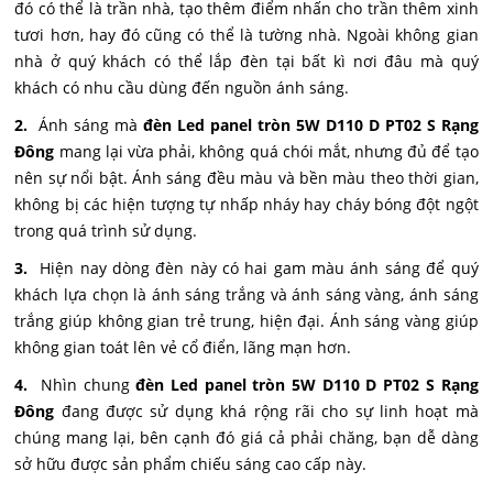
đó có thể là trần nhà, tạo thêm điểm nhấn cho trần thêm xinh
tươi hơn, hay đó cũng có thể là tường nhà. Ngoài không gian
nhà ở quý khách có thể lắp đèn tại bất kì nơi đâu mà quý
khách có nhu cầu dùng đến nguồn ánh sáng.
2.
Ánh sáng mà
đèn Led panel tròn 5W D110 D PT02 S Rạng
Đông
mang lại vừa phải, không quá chói mắt, nhưng đủ để tạo
nên sự nổi bật. Ánh sáng đều màu và bền màu theo thời gian,
không bị các hiện tượng tự nhấp nháy hay cháy bóng đột ngột
trong quá trình sử dụng.
3.
Hiện nay dòng đèn này có hai gam màu ánh sáng để quý
khách lựa chọn là ánh sáng trắng và ánh sáng vàng, ánh sáng
trắng giúp không gian trẻ trung, hiện đại. Ánh sáng vàng giúp
không gian toát lên vẻ cổ điển, lãng mạn hơn.
4.
Nhìn chung
đèn Led panel tròn 5W D110 D PT02 S Rạng
Đông
đang được sử dụng khá rộng rãi cho sự linh hoạt mà
chúng mang lại, bên cạnh đó giá cả phải chăng, bạn dễ dàng
sở hữu được sản phẩm chiếu sáng cao cấp này.