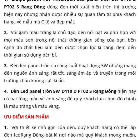
PT02 S Rạng Đông
dòng đèn mới xuất hiện trên thị trường
hiện nay nhưng nhận được nhiều sự quan tâm từ phía khách
hàng, về mẫu mã C tế và đẹp mắt.
2.
Với gam màu trắng là chủ đạo, đèn nổi bật và phù hợp với
mọi màu sơn trong nội thất không gian sống của bạn, bên
cạnh đó chất liệu làm đèn được chọn lọc kĩ càng, đem đến
thời gian sử dụng bền bỉ.
3.
Đèn led panel tròn có công suất hoạt động 5W nhưng mang
đến nguồn ánh sáng rất tốt, sáng ấm áp và truyền trong môi
trường chân không cực kì ổn.
4. Đèn Led panel tròn 5W D110 D PT02 S Rạng Đông
hiện nay
có hai tông màu về ánh sáng để quý khách lựa chọn đó chính
là màu trắng và màu vàng.
ƯU ĐIỂM SẢN PHẨM
1.
Với thiết kế nhỏ gọn của đèn, quý khách hàng có thể lắp
đèn ledRạng Đông bất kì nơi nào mà quý khách mong muốn,