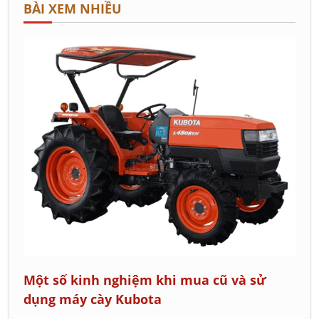
BÀI XEM NHIỀU
Một số kinh nghiệm khi mua cũ và sử
dụng máy cày Kubota