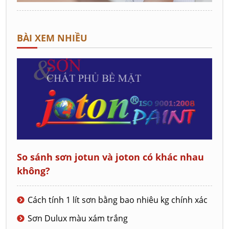
BÀI XEM NHIỀU
So sánh sơn jotun và joton có khác nhau
không?
Cách tính 1 lít sơn bằng bao nhiêu kg chính xác
Sơn Dulux màu xám trắng