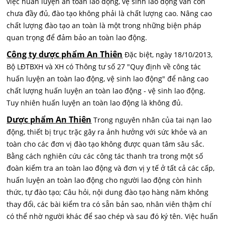
việc huấn luyện an toàn lao động, vệ sinh lao động vẫn còn
chưa đầy đủ, đào tạo không phải là chất lượng cao. Nâng cao
chất lượng đào tạo an toàn là một trong những biện pháp
quan trọng để đảm bảo an toàn lao động.
Công ty dược phẩm An Thiên
Đặc biệt, ngày 18/10/2013,
Bộ LĐTBXH và XH có Thông tư số 27 "Quy định về công tác
huấn luyện an toàn lao động, vệ sinh lao động" để nâng cao
chất lượng huấn luyện an toàn lao động - vệ sinh lao động.
Tuy nhiên huấn luyện an toàn lao động là không đủ.
Dược phẩm An Thiên
Trong nguyên nhân của tai nạn lao
động, thiết bị trục trặc gây ra ảnh hưởng với sức khỏe và an
toàn cho các đơn vị đào tạo không được quan tâm sâu sắc.
Bằng cách nghiên cứu các công tác thanh tra trong một số
đoàn kiểm tra an toàn lao động và đơn vị y tế ở tất cả các cấp,
huấn luyện an toàn lao động cho người lao động còn hình
thức, tự đào tạo; Câu hỏi, nội dung đào tạo hàng năm không
thay đổi, các bài kiểm tra có sẵn bản sao, nhân viên thậm chí
có thể nhờ người khác để sao chép và sau đó ký tên. Việc huấn