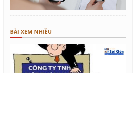
BÀI XEM NHIỀU
Những điều cần biết khi làm thủ tục
thành lập xí nghiệp trực thuộc công ty