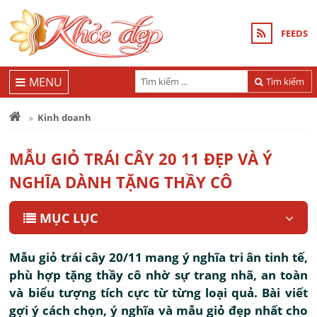
FEEDS
MENU
Tìm kiếm
Kinh doanh
MẪU GIỎ TRÁI CÂY 20 11 ĐẸP VÀ Ý
NGHĨA DÀNH TẶNG THẦY CÔ
MỤC LỤC
Mẫu giỏ trái cây 20/11 mang ý nghĩa tri ân tinh tế,
phù hợp tặng thầy cô nhờ sự trang nhã, an toàn
và biểu tượng tích cực từ từng loại quả. Bài viết
gợi ý cách chọn, ý nghĩa và mẫu giỏ đẹp nhất cho