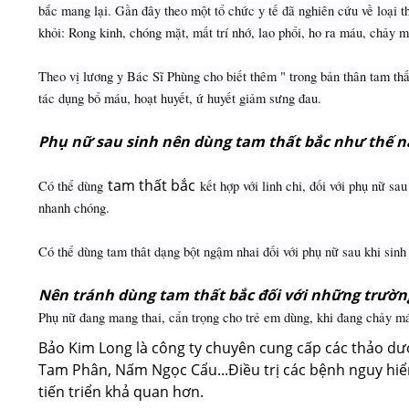
bắc mang lại. Gần đây theo một tổ chức y tế đã nghiên cứu về loại 
khỏi: Rong kinh, chóng mặt, mất trí nhớ, lao phổi, ho ra máu, chảy má
Theo vị lương y Bác Sĩ Phùng cho biết thêm " trong bản thân tam thất
tác dụng bổ máu, hoạt huyết, ứ huyết giảm sưng đau.
Phụ nữ sau sinh nên dùng tam thất bắc như thế n
tam thất bắc
Có thể dùng
kết hợp với linh chi, đối với phụ nữ sa
nhanh chóng.
Có thể dùng tam thât dạng bột ngậm nhai đối với phụ nữ sau khi sinh
Nên tránh dùng tam thất bắc đối với những trườn
Phụ nữ đang mang thai, cẩn trọng cho trẻ em dùng, khi đang chảy má
Bảo Kim Long là công ty chuyên cung cấp các thảo d
Tam Phân, Nấm Ngọc Cẩu...Điều trị các bệnh nguy hiể
tiến triển khả quan hơn.