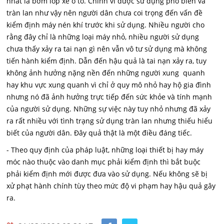
nhất là bơm lốp xe ô tô. Chính vì được sử dụng phổ biến và
tràn lan như vậy nên người dân chưa coi trọng đến vấn đề
kiểm định máy nén khí trước khi sử dụng. Nhiều người cho
rằng đây chỉ là những loại máy nhỏ, nhiều người sử dụng
chưa thấy xảy ra tai nạn gì nên vẫn vô tư sử dụng mà không
tiến hành kiểm định. Dẫn đến hậu quả là tai nạn xảy ra, tuy
không ảnh hưởng nặng nền đến những người xung quanh
hay khu vực xung quanh vì chỉ ở quy mô nhỏ hay hộ gia đình
nhưng nó đã ảnh hưởng trực tiếp đến sức khỏe và tính mạnh
của người sử dụng. Những sự việc này tuy nhỏ nhưng đã xảy
ra rất nhiều với tình trạng sử dụng tràn lan nhưng thiếu hiểu
biết của người dân. Đây quả thật là một điều đáng tiếc.
- Theo quy định của pháp luật, những loại thiết bị hay máy
móc nào thuộc vào danh mục phải kiểm định thì bắt buộc
phải kiểm định mới được đưa vào sử dụng. Nếu không sẽ bị
xử phạt hành chính tùy theo mức độ vi phạm hay hậu quả gây
ra.