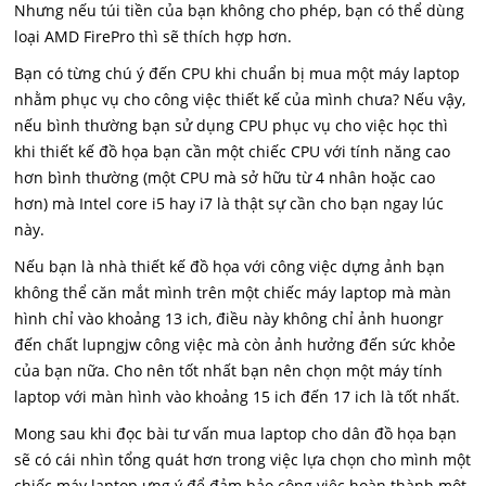
Nhưng nếu túi tiền của bạn không cho phép, bạn có thể dùng
loại AMD FirePro thì sẽ thích hợp hơn.
Bạn có từng chú ý đến CPU khi chuẩn bị mua một máy laptop
nhằm phục vụ cho công việc thiết kế của mình chưa? Nếu vậy,
nếu bình thường bạn sử dụng CPU phục vụ cho việc học thì
khi thiết kế đồ họa bạn cần một chiếc CPU với tính năng cao
hơn bình thường (một CPU mà sở hữu từ 4 nhân hoặc cao
hơn) mà Intel core i5 hay i7 là thật sự cần cho bạn ngay lúc
này.
Nếu bạn là nhà thiết kế đồ họa với công việc dựng ảnh bạn
không thể căn mắt mình trên một chiếc máy laptop mà màn
hình chỉ vào khoảng 13 ich, điều này không chỉ ảnh huongr
đến chất lupngjw công việc mà còn ảnh hưởng đến sức khỏe
của bạn nữa. Cho nên tốt nhất bạn nên chọn một máy tính
laptop với màn hình vào khoảng 15 ich đến 17 ich là tốt nhất.
Mong sau khi đọc bài tư vấn mua laptop cho dân đồ họa bạn
sẽ có cái nhìn tổng quát hơn trong việc lựa chọn cho mình một
chiếc máy laptop ưng ý để đảm bảo công việc hoàn thành một