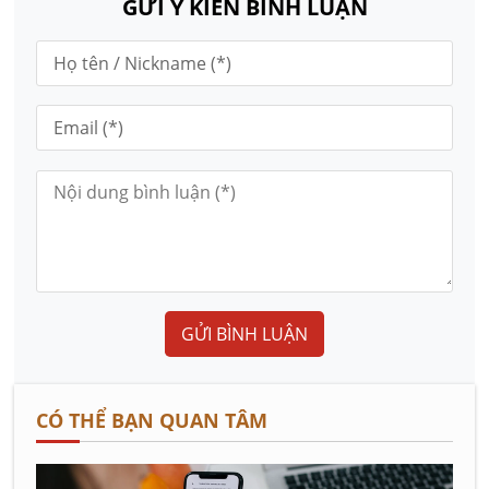
GỬI Ý KIẾN BÌNH LUẬN
GỬI BÌNH LUẬN
CÓ THỂ BẠN QUAN TÂM