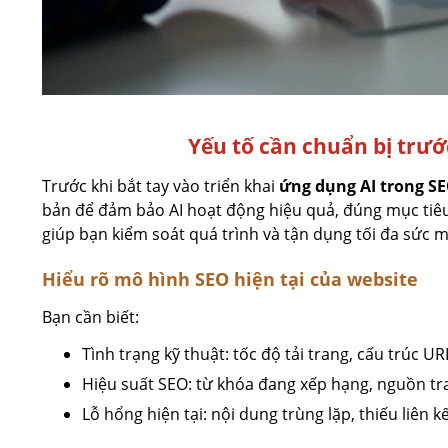
Yếu tố cần chuẩn bị trướ
Trước khi bắt tay vào triển khai
ứng dụng AI trong S
bản để đảm bảo AI hoạt động hiệu quả, đúng mục tiêu
giúp bạn kiểm soát quá trình và tận dụng tối đa sức 
Hiểu rõ mô hình SEO hiện tại của website
Bạn cần biết:
Tình trạng kỹ thuật: tốc độ tải trang, cấu trúc U
Hiệu suất SEO: từ khóa đang xếp hạng, nguồn traf
Lỗ hổng hiện tại: nội dung trùng lặp, thiếu liên kế