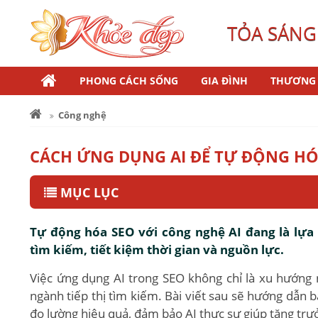
TỎA SÁNG
PHONG CÁCH SỐNG
GIA ĐÌNH
THƯƠNG 
Công nghệ
CÁCH ỨNG DỤNG AI ĐỂ TỰ ĐỘNG HÓA
MỤC LỤC
Tự động hóa SEO với công nghệ AI đang là lựa 
tìm kiếm, tiết kiệm thời gian và nguồn lực.
Việc ứng dụng AI trong SEO không chỉ là xu hướng
ngành tiếp thị tìm kiếm. Bài viết sau sẽ hướng dẫn b
đo lường hiệu quả, đảm bảo AI thực sự giúp tăng trư