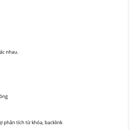
hác nhau.
hóng
rợ phân tích từ khóa, backlink