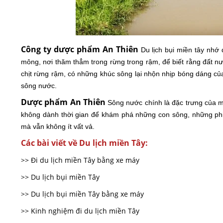
Công ty dược phẩm An Thiên
Du lịch bụi miền tây nh
mông, nơi thăm thẳm trong rừng trong rậm, để biết rằng đất nư
chịt rừng rậm, có những khúc sông lại nhộn nhịp bóng dáng c
sông nước.
Dược phẩm An Thiên
Sông nước chính là đặc trưng của mi
không dành thời gian để khám phá những con sông, những phi
mà vẫn không ít vất vả.
Các bài viết về Du lịch miền Tây:
>> Đi du lịch miền Tây bằng xe máy
>> Du lịch bụi miền Tây
>> Du lịch bụi miền Tây bằng xe máy
>> Kinh nghiệm đi du lịch miền Tây