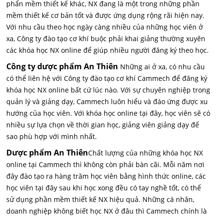
phẩn mềm thiết kế khác, NX đang là một trong những phần
mềm thiết kế cơ bản tốt và được ứng dụng rộng rãi hiện nay.
Với nhu cầu theo học ngày càng nhiều của những học viên ở
xa, Công ty đào tạo cơ khí buộc phải khai giảng thường xuyên
các khóa
học NX online
để giúp nhiều người đăng ký theo học.
Công ty dược phẩm An Thiên
Những ai ở xa, có nhu cầu
có thể liên hệ với Công ty đào tạo cơ khí Cammech để đăng ký
khóa học NX online bất cứ lúc nào. Với sự chuyên nghiệp trong
quản lý và giảng dạy, Cammech luôn hiểu và đáo ứng được xu
hướng của học viên. Với khóa học online tại đây, học viên sẽ có
nhiều sự lựa chọn về thời gian học, giảng viên giảng dạy để
sao phù hợp với mình nhất.
Dược phẩm An Thiên
Chất lượng của những khóa học NX
online tại Cammech thì không còn phải bàn cãi. Mỗi năm nơi
đây đào tạo ra hàng trăm học viên bằng hình thức online, các
học viên tại đây sau khi học xong đều có tay nghề tốt, có thể
sử dụng phần mềm thiết kế NX hiệu quả. Những cá nhân,
doanh nghiệp không biết học NX ở đâu thì Cammech chính là